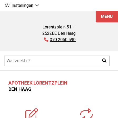
Instellingen
Apotheek
MENU
Lorentzplein
Lorentzplein
51
2522EE
Den Haag
Tel:
070 2050 590
Hoofdmenu
Zoeke
APOTHEEK LORENTZPLEIN
DEN HAAG